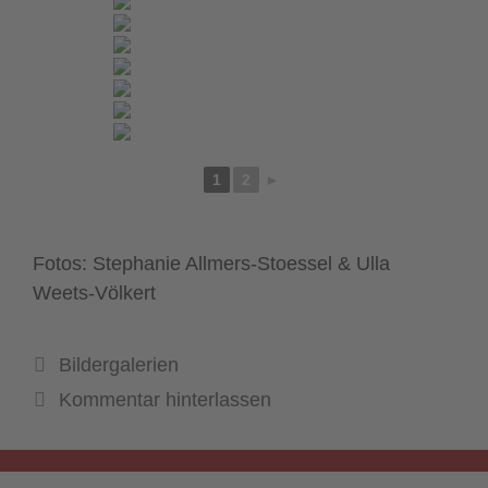
1
2
►
Fotos: Stephanie Allmers-Stoessel & Ulla
Weets-Völkert
Kategorien
Bildergalerien
Kommentar hinterlassen