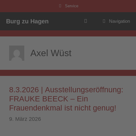
Zum
Service
Inhalt
springen
Burg zu Hagen
Navigation
Axel Wüst
8.3.2026 | Ausstellungseröffnung:
FRAUKE BEECK – Ein
Frauendenkmal ist nicht genug!
9. März 2026