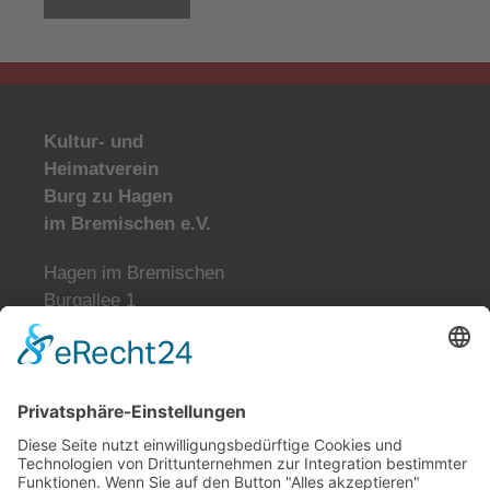
Kultur- und
Heimatverein
Burg zu Hagen
im Bremischen e.V.
Hagen im Bremischen
Burgallee 1
Telefon 04746-6043
info@burg-zu-hagen.de
Öffnungszeiten:
Mo. und Di. geschlossen
Mi., Do., Fr. 9:00-12:00 Uhr