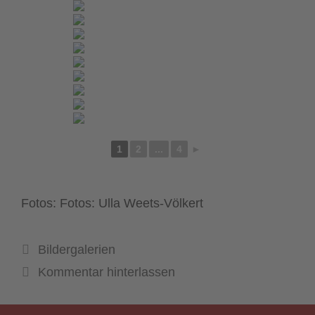
1
2
...
4
►
Fotos: Fotos: Ulla Weets-Völkert
Kategorien
Bildergalerien
Kommentar hinterlassen