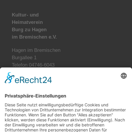
Kultur- und
Heimatverein
Burg zu Hagen
im Bremischen e.V.
Hagen im Bremischen
Burgallee 1
Telefon 04746-6043
info@burg-zu-hagen.de
Öffnungszeiten:
Mo. und Di. geschlossen
Mi., Do., Fr. 9:00-12:00 Uhr
Fr., Sa., So. 13:00-17:00 Uhr
Tickets reservieren