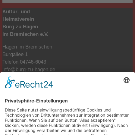
Kultur- und
Heimatverein
Burg zu Hagen
im Bremischen e.V.
Hagen im Bremischen
Burgallee 1
Telefon 04746-6043
info@burg-zu-hagen.de
Öffnungszeiten:
Mo. und Di. geschlossen
Mi., Do., Fr. 9:00-12:00 Uhr
Fr., Sa., So. 13:00-17:00 Uhr
Tickets reservieren
tickets@burg-zu-hagen.de