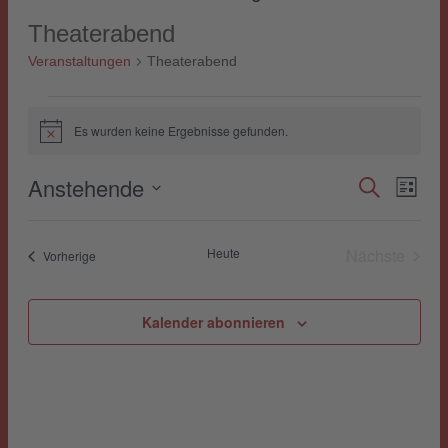
Theaterabend
Veranstaltungen
Theaterabend
Veranstaltungen
Es wurden keine Ergebnisse gefunden.
Hinweis
Anstehende
Veranst
Suche
Vera
Liste
Datum
Ansi
Suche
wählen.
Navi
Heute
Nächste
Veranstaltungen
Vorherige
und
Veranstal
Ansicht
Kalender abonnieren
Navigat