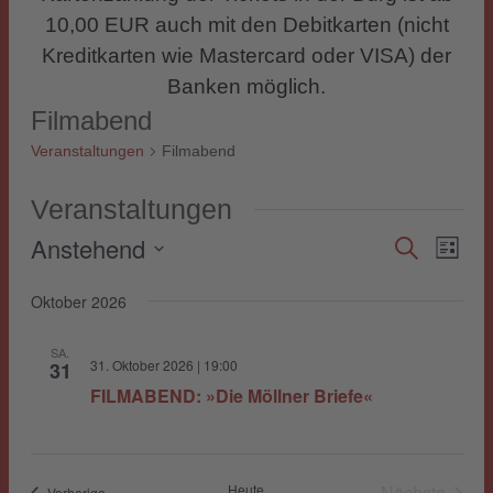
10,00 EUR auch mit den Debitkarten (nicht
Kreditkarten wie Mastercard oder VISA) der
Banken möglich.
Filmabend
Veranstaltungen
Filmabend
Veranstaltungen
Anstehend
Veranst
Suche
Vera
Liste
Datum
Ansi
Suche
Oktober 2026
wählen.
Navi
und
SA.
31. Oktober 2026 | 19:00
31
Ansicht
FILMABEND: »Die Möllner Briefe«
Navigat
Heute
Nächste
Veranstaltungen
Vorherige