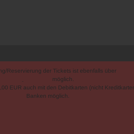
ng/Reservierung der Tickets ist ebenfalls über
EVENTIM
möglich.
0,00 EUR auch mit den Debitkarten (nicht Kreditkart
Banken möglich.