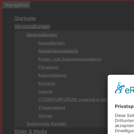
Navigation
Startseite
Veranstaltungen
Veranstaltungen
Ausstellungen
Aussenveranstaltung
Kinder- und Jugendveranstaltung
Filmabend
Kabarettabend
Konzerte
Lesung
LITERATURFORUM: Lesezeit in der Burg
Theaterabend
Vortrag
Testimonials Künstler
Bilder & Media