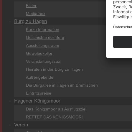
Bilder
Mediathek
Burg zu Hagen
Kurze Information
Geschichte der Burg
Ausstellungsraum
Gewölbekeller
Veranstaltungssaal
Heiraten in der Burg zu Hagen
Außengelände
Die Burgallee in Hagen im Bremischen
Eintrittspreise
Hagener Königsmoor
Das Königsmoor als Ausflugsziel
RETTET DAS KÖNIGSMOOR!
Verein