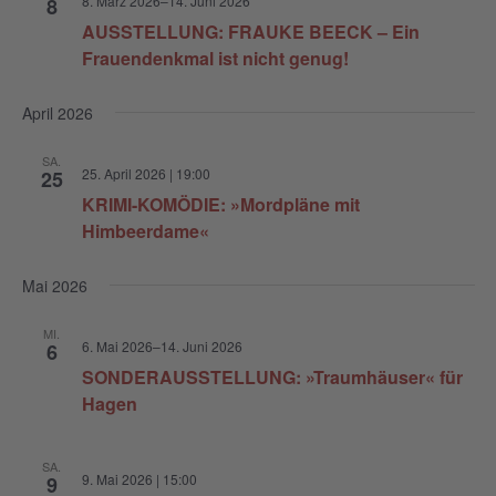
8. März 2026
–
14. Juni 2026
8
g
s
AUSSTELLUNG: FRAUKE BEECK – Ein
i
e
Frauendenkmal ist nicht genug!
c
n
h
April 2026
S
t
u
e
SA.
25. April 2026 | 19:00
25
n
c
KRIMI-KOMÖDIE: »Mordpläne mit
-
h
Himbeerdame«
N
e
a
u
v
Mai 2026
i
n
MI.
g
6. Mai 2026
–
14. Juni 2026
6
d
a
SONDERAUSSTELLUNG: »Traumhäuser« für
A
t
Hagen
n
i
o
s
SA.
n
9. Mai 2026 | 15:00
9
i