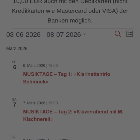
10,00 EUR auch mit den Debitkarten (nicht
Kreditkarten wie Mastercard oder VISA) der
Banken möglich.
Veranstaltungen
03-06-2026
 - 
08-07-2026
V
V
S
L
u
e
e
i
D
c
r
s
März 2026
h
a
r
t
a
e
e
t
a
FR.
n
6. März 2026 | 19:00
6
u
n
s
MUSIKTAGE – Tag 1: »Klarinettentrio
m
t
s
Schmuck«
w
a
t
l
ä
a
SA.
t
h
7. März 2026 | 19:00
7
l
u
l
MUSIKTAGE – Tag 2: »Klavierabend mit M.
n
t
Kischnereit«
e
g
u
n
A
.
n
SO.
n