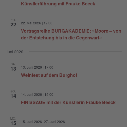
Künstlerführung mit Frauke Beeck
c
h
FR.
t
22. Mai 2026 | 19:00
22
Vortragsreihe BURGAKADEMIE: »Moore – von
e
der Entstehung bis in die Gegenwart«
n
,
Juni 2026
N
SA.
a
13. Juni 2026 | 17:00
13
v
Weinfest auf dem Burghof
i
g
SO.
14. Juni 2026 | 15:00
14
a
FINISSAGE mit der Künstlerin Frauke Beeck
t
i
MO.
15. Juni 2026
–
27. Juni 2026
15
o