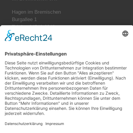
Hagen im Bremischen
Burgallee 1
Telefon 04746-6043
info@burg-zu-hagen.de
Öffnungszeiten:
Mo. und Di. geschlossen
Mi., Do., Fr. 9:00-12:00 Uhr
Fr., Sa., So. 13:00-17:00 Uhr
Tickets reservieren
tickets@burg-zu-hagen.de