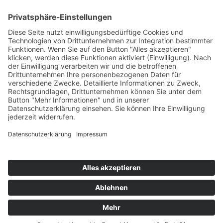
Öffnungszeiten:
Mo. und Di. geschlossen
Mi., Do., Fr. 9:00-12:00 Uhr
Fr., Sa., So. 13:00-17:00 Uhr
Tickets reservieren
tickets@burg-zu-hagen.de
Impressum · Datenschutz · Cookie-Einstellungen
© 2026 Kultur- und Heimatverein Burg zu Hagen im Bremischen
e.V. // Umsetzung:
Druckkhaus Wüst, Driftsethe