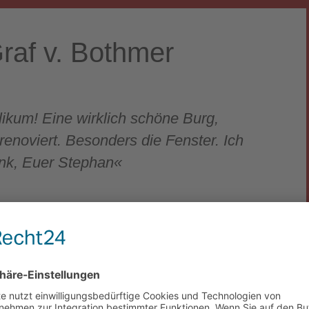
raf v. Bothmer
likum! Eine wirklich schöne Burg,
-renoviert. Besonders die Fenster. Ich
nk, Euer Stephan«