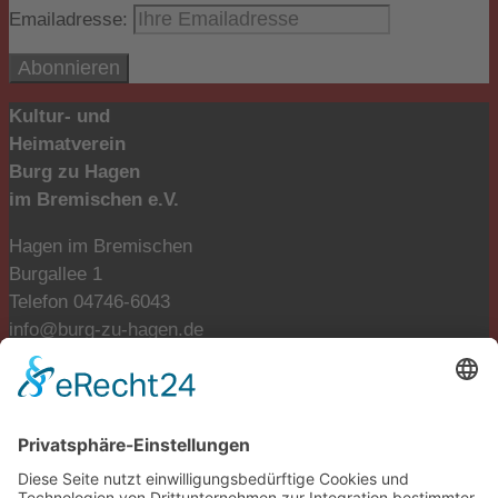
Emailadresse:
Kultur- und
Heimatverein
Burg zu Hagen
im Bremischen e.V.
Hagen im Bremischen
Burgallee 1
Telefon 04746-6043
info@burg-zu-hagen.de
Öffnungszeiten:
Mo. und Di. geschlossen
Mi., Do., Fr. 9:00-12:00 Uhr
Fr., Sa., So. 13:00-17:00 Uhr