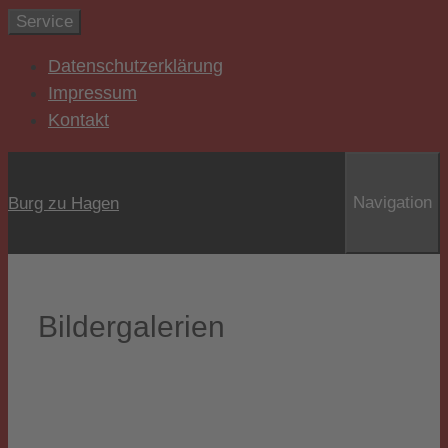
Zum
Service
Inhalt
Datenschutzerklärung
springen
Impressum
Kontakt
Navigation
Burg zu Hagen
Bildergalerien