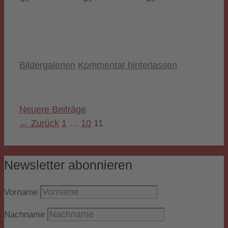
Kategorien
Bildergalerien
Kommentar hinterlassen
Neuere Beiträge
Seite
Seite
Seite
←
Zurück
1
…
10
11
Newsletter abonnieren
Vorname
Nachname