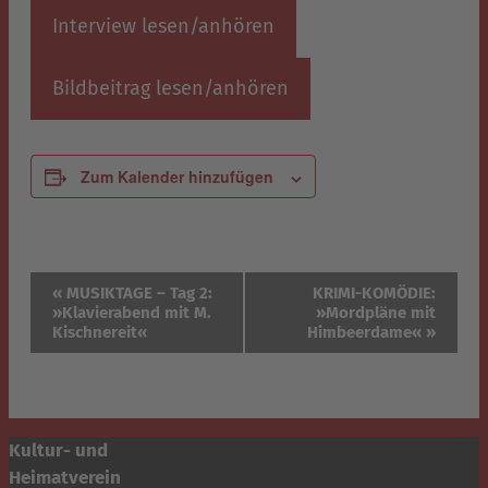
Interview lesen/anhören
Bildbeitrag lesen/anhören
Zum Kalender hinzufügen
Veranstaltung-
«
MUSIKTAGE – Tag 2:
KRIMI-KOMÖDIE:
»Klavierabend mit M.
»Mordpläne mit
Navigation
Kischnereit«
Himbeerdame«
»
Kultur- und
Heimatverein