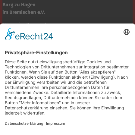
Burg zu Hagen
im Bremischen e.V.
Hagen im Bremischen
Burgallee 1
Telefon 04746-6043
info@burg-zu-hagen.de
Öffnungszeiten:
Mo. und Di. geschlossen
Mi., Do., Fr. 9:00-12:00 Uhr
Fr., Sa., So. 13:00-17:00 Uhr
Tickets reservieren
tickets@burg-zu-hagen.de