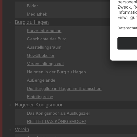
Bilder
Mediathek
Burg zu Hagen
Kurze Information
Geschichte der Burg
Ausstellungsraum
Gewölbekeller
Veranstaltungssaal
Heiraten in der Burg zu Hagen
Außengelände
Die Burgallee in Hagen im Bremischen
Eintrittspreise
Hagener Königsmoor
Das Königsmoor als Ausflugsziel
RETTET DAS KÖNIGSMOOR!
Verein