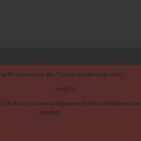
ng/Reservierung der Tickets ist ebenfalls über
EVENTIM
möglich.
0 EUR auch mit den Debitkarten (nicht Kreditkarten 
möglich.