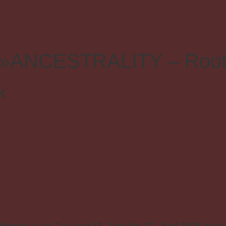
r »ANCESTRALITY – Roots
«