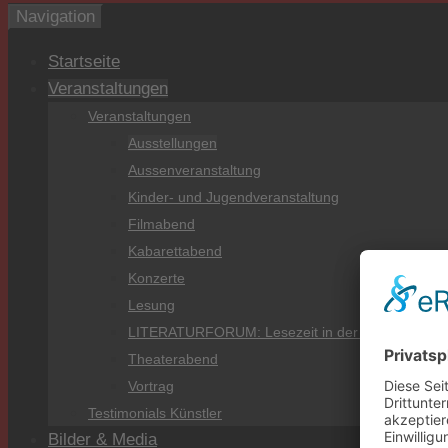
Navigation
Startseite
Veranstaltungen
Veranstaltungen
Ausstellungen
Aussenveranstaltung
Kinder- und Jugendveranstaltung
Filmabend
Kabarettabend
Konzerte
Lesung
LITERATURFORUM: Lesezeit in der Burg
Theaterabend
Vortrag
Testimonials Künstler
Bilder & Media