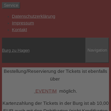
Zum
Service
Inhalt
Datenschutzerklärung
springen
Impressum
Kontakt
Navigation
Burg zu Hagen
Bestellung/Reservierung der Tickets ist ebenfalls
über
EVENTIM
möglich.
Kartenzahlung der Tickets in der Burg ist ab 10,00
EUR auch mit den Debitkarten (nicht Kreditkarten