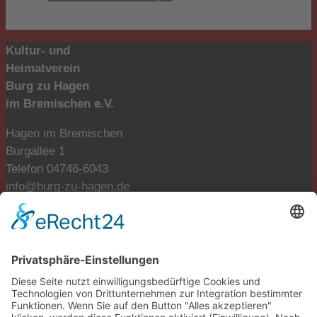
Kultur- und
Heimatverein
Burg zu Hagen
im Bremischen e.V.
Hagen im Bremischen
Burgallee 1
Telefon 04746-6043
info@burg-zu-hagen.de
Öffnungszeiten:
Mo. und Di. geschlossen
Mi., Do., Fr. 9:00-12:00 Uhr
Fr., Sa., So. 13:00-17:00 Uhr
Tickets reservieren
tickets@burg-zu-hagen.de