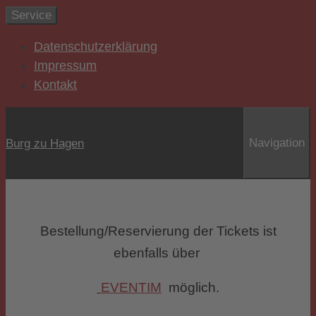
Zum
Service
Inhalt
Datenschutzerklärung
springen
Impressum
Kontakt
Navigation
Burg zu Hagen
Bestellung/Reservierung der Tickets ist
ebenfalls über
EVENTIM
möglich.