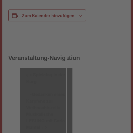
Zum Kalender hinzufügen
Veranstaltung-Navigation
«
Spieletag in der
Burg
»Gedanken eines
Karpfens zur
Weihnachtszeit«:
Musikalische
LESUNG mit Carla
Mantel
»