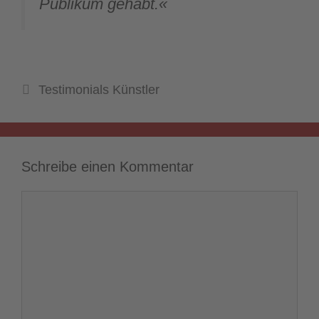
Publikum gehabt.«
Kategorien
Testimonials Künstler
Schreibe einen Kommentar
Kommentar