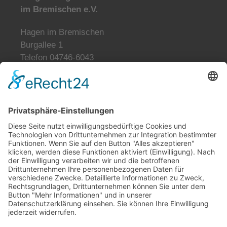
im Bremischen e.V.
Hagen im Bremischen
Burgallee 1
Telefon 04746-6043
info@burg-zu-hagen.de
Öffnungszeiten:
Mo. und Di. geschlossen
Mi., Do., Fr. 9:00-12:00 Uhr
Fr., Sa., So. 13:00-17:00 Uhr
Tickets reservieren
tickets@burg-zu-hagen.de