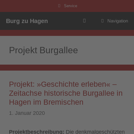
Zum
Service
Inhalt
springen
Burg zu Hagen
Navigation
Projekt Burgallee
Projekt: »Geschichte erleben« –
Zeitachse historische Burgallee in
Hagen im Bremischen
1. Januar 2020
Projektbeschreibung:
Die denkmalgeschützten