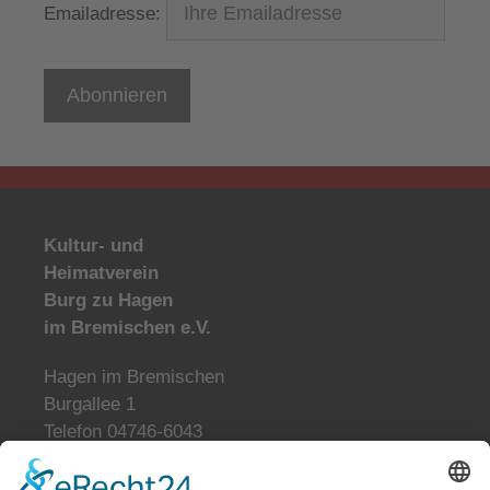
Emailadresse:
Kultur- und
Heimatverein
Burg zu Hagen
im Bremischen e.V.
Hagen im Bremischen
Burgallee 1
Telefon 04746-6043
info@burg-zu-hagen.de